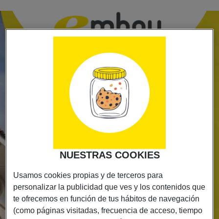
¡REGÍSTRATE Y CONSIGUE
LOS MEJORES PREMIOS!
NUESTRAS COOKIES
Rellena el formulario
y participa en el sorteo
Nombre
*
Usamos cookies propias y de terceros para
personalizar la publicidad que ves y los contenidos que
te ofrecemos en función de tus hábitos de navegación
Teléfono
*
(como páginas visitadas, frecuencia de acceso, tiempo