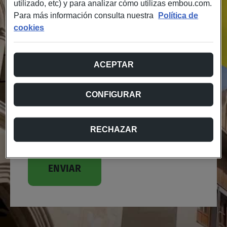
utilizado, etc) y para analizar cómo utilizas embou.com.
E-mail
*
Para más información consulta nuestra
Política de
cookies
Localidad
*
ACEPTAR
Elige un comercio
CONFIGURAR
Consentimiento
He leído y acepto la
Política de privacidad
y las
Bases
RECHAZAR
*
Legales
*