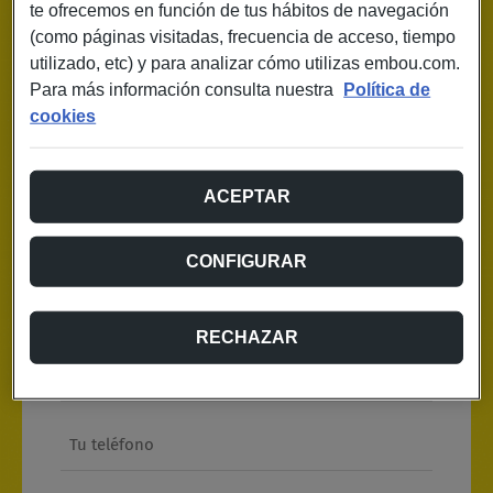
te ofrecemos en función de tus hábitos de navegación
(como páginas visitadas, frecuencia de acceso, tiempo
utilizado, etc) y para analizar cómo utilizas embou.com.
iPhone 16 + 1 AÑO DE GB infinitos y llamadas
Para más información consulta nuestra
Política de
ilimitadas
cookies
Sorteo exclusivo para residentes en Aragón.
ACEPTAR
CONFIGURAR
¡Prueba suerte aquí!
Participa
ahora
RECHAZAR
Tu nombre
*
Teléfono
*
E-mail
*