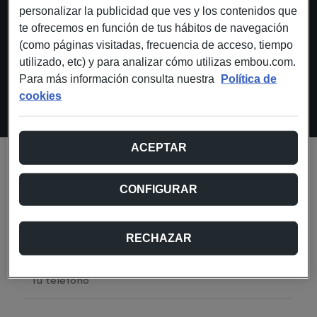
personalizar la publicidad que ves y los contenidos que
te ofrecemos en función de tus hábitos de navegación
(como páginas visitadas, frecuencia de acceso, tiempo
utilizado, etc) y para analizar cómo utilizas embou.com.
Para más información consulta nuestra
Política de
cookies
ACEPTAR
Rellena el formulario
CONFIGURAR
AHORA
Participa
Nombre
*
RECHAZAR
Teléfono
*
E-mail
*