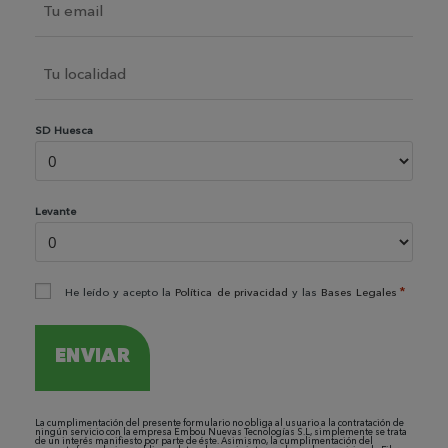
Localidad
*
SD Huesca
Levante
Consentimiento
*
He leído y acepto la
Política de privacidad
y las
Bases Legales
*
La cumplimentación del presente formulario no obliga al usuario a la contratación de
ningún servicio con la empresa Embou Nuevas Tecnologías S.L, simplemente se trata
de un interés manifiesto por parte de éste. Asimismo, la cumplimentación del