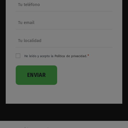
E-mail
*
Tu localidad
*
Consentimiento
*
He leído y acepto la
Política de privacidad
.
*