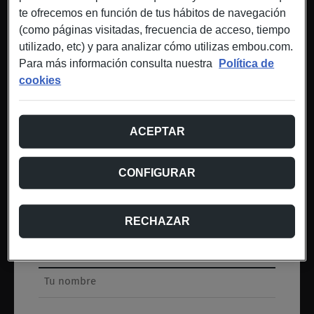
te ofrecemos en función de tus hábitos de navegación
(como páginas visitadas, frecuencia de acceso, tiempo
utilizado, etc) y para analizar cómo utilizas embou.com.
Para más información consulta nuestra
Política de
cookies
ACEPTAR
CONFIGURAR
Hazte con tu lanyard
RECHAZAR
festivalero
Rellena el siguiente formulario
Tu nombre
*
Teléfono
*