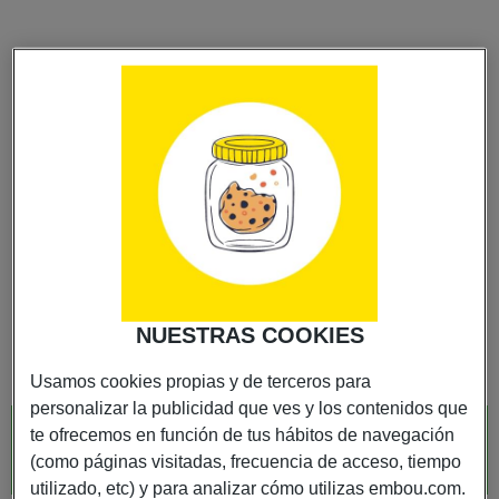
GRACIAS POR CONTACTAR CON
NOSOTROS
EL FORMULARIO DE CONTACTO SE HA ENVIADO
NUESTRAS COOKIES
CORRECTAMENTE
Usamos cookies propias y de terceros para
personalizar la publicidad que ves y los contenidos que
te ofrecemos en función de tus hábitos de navegación
___VOLVER A LA PÁGINA
PRINCIPAL
(como páginas visitadas, frecuencia de acceso, tiempo
utilizado, etc) y para analizar cómo utilizas embou.com.