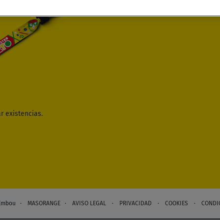
r existencias.
4 Embou ·
MASORANGE
·
AVISO LEGAL
·
PRIVACIDAD
·
COOKIES
·
CONDI