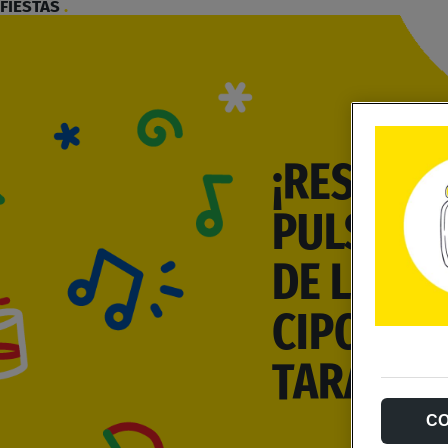
FIESTAS
.
¡RESERVA
PULSERA
DE LAS F
CIPOTEG
TARAZON
C