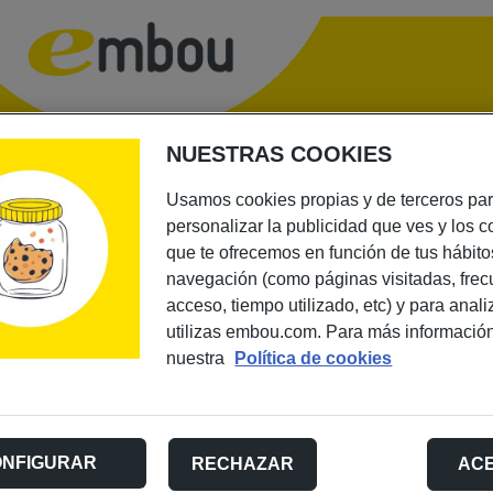
NUESTRAS COOKIES
 YA TU
Usamos cookies propias y de terceros pa
¡No te quedes sin
personalizar la publicidad que ves y los 
 EXCLUSIVA
Nombre
*
Telé
*
que te ofrecemos en función de tus hábito
navegación (como páginas visitadas, frec
IESTAS DEL
acceso, tiempo utilizado, etc) y para anal
Loc
*
E-mail
*
utilizas embou.com. Para más informació
ATO DE
nuestra
Política de cookies
Consentimiento
He leído y acepto la
Política d
A!
*
ONFIGURAR
RECHAZAR
AC