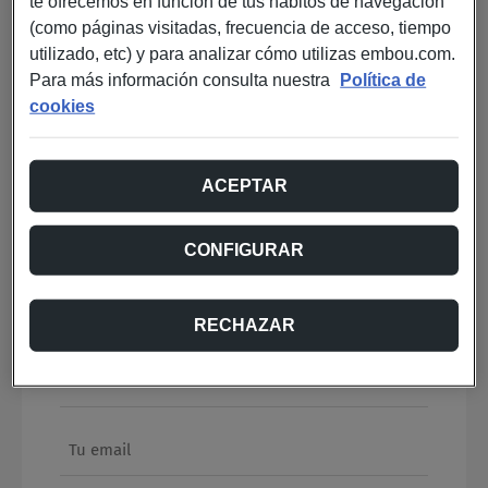
te ofrecemos en función de tus hábitos de navegación
(como páginas visitadas, frecuencia de acceso, tiempo
utilizado, etc) y para analizar cómo utilizas embou.com.
Para más información consulta nuestra
Política de
cookies
VER RECETA EN VÍDEO
ACEPTAR
CONFIGURAR
Regístrate
y te enviaremos la receta a tu mail
Nombre
*
RECHAZAR
Teléfono
*
E-mail
*