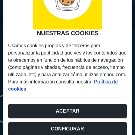
Contáctanos para más info
NUESTRAS COOKIES
UNA
CONEXIÓN ACTIVA
Usamos cookies propias y de terceros para
personalizar la publicidad que ves y los contenidos que
Deporte Aragonés
Actualidad
te ofrecemos en función de tus hábitos de navegación
(como páginas visitadas, frecuencia de acceso, tiempo
utilizado, etc) y para analizar cómo utilizas embou.com.
Para más información consulta nuestra
Política de
cookies
CONECTANDO CON EL
DEPORTE ARAGONÉS
ACEPTAR
Nuestro IV Mini Derbi
CONFIGURAR
Otro año más, Embou hizo historia en La